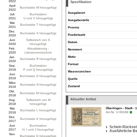
2022
Spezifikation
April
Buchstabe W hinzugefügt
2022
Ausgabeort
Juli
Buchstaben
2021
U und V hinzugefügt
Ausgabestelle
Mai
Buchstabe T hinzugefügt
2021
Provinz
Dez.
Buchstabe S hinzugefügt
Postleitzahl
2020
Juni
Teilbereich von S
Datum
2020
hinzugefügt
Feb.
Aktualisierung -
Nennwert
2020
Literaturverzeichnis
Motiv
Jan.
Buchstabe R hinzugefügt
2020
Format
Sep.
Buchstaben
2019
P und Q hinzugefügt
Wasserzeichen
Juni
Buchstabe O hinzugefügt
2019
Quelle
März
Buchstabe N hinzugefügt
Zustand
2019
Okt.
Buchstabe M hinzugefügt
2018
Aktueller Artikel
Aug.
Teilbereich von M
2018
hinzugefügt
Überlingen - Stadt - 
Mai
Buchstabe L hinzugefügt
Art.Nr.:
U 00168
2018
Dez.
Buchstabe K hinzugefügt
2017
Juni
Buchstaben
Schein Rückseit
2017
H, I und J hinzugefügt
Ausführliche B
Nov.
Buchstabe G hinzugefügt