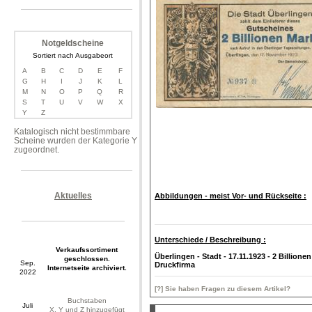
Notgeldscheine
Sortiert nach Ausgabeort
A
B
C
D
E
F
G
H
I
J
K
L
M
N
O
P
Q
R
S
T
U
V
W
X
Y
Z
Katalogisch nicht bestimmbare
Scheine wurden der Kategorie Y
zugeordnet.
Aktuelles
Abbildungen - meist Vor- und Rückseite :
Unterschiede / Beschreibung :
Verkaufssortiment
Überlingen - Stadt - 17.11.1923 - 2 Billione
geschlossen.
Sep.
Druckfirma
Internetseite archiviert.
2022
[?] Sie haben Fragen zu diesem Artikel?
Buchstaben
Juli
X, Y und Z hinzugefügt