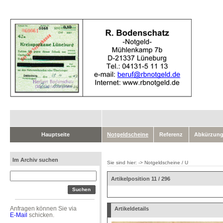
Hauptseite
Notgeldscheine
Referenz
Abkürzung
Im Archiv suchen
Sie sind hier: ->
Notgeldscheine
/
U
Artikelposition 11 / 296
Anfragen können Sie via
Artikeldetails
E-Mail
schicken.