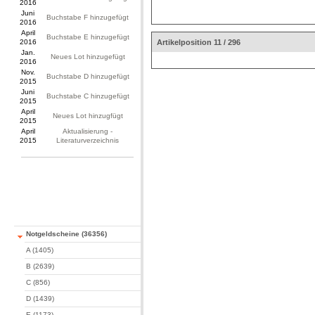
2016
Juni
Buchstabe F hinzugefügt
2016
April
Buchstabe E hinzugefügt
2016
Artikelposition 11 / 296
Jan.
Neues Lot hinzugefügt
2016
Nov.
Buchstabe D hinzugefügt
2015
Juni
Buchstabe C hinzugefügt
2015
April
Neues Lot hinzugfügt
2015
April
Aktualisierung -
2015
Literaturverzeichnis
Notgeldscheine (36356)
A (1405)
B (2639)
C (856)
D (1439)
E (1173)