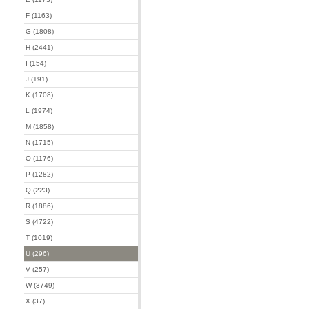
F (1163)
G (1808)
H (2441)
I (154)
J (191)
K (1708)
L (1974)
M (1858)
N (1715)
O (1176)
P (1282)
Q (223)
R (1886)
S (4722)
T (1019)
U (296)
V (257)
W (3749)
X (37)